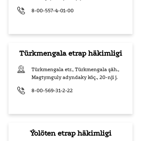
8-00-557-4-01-00
Türkmengala etrap häkimligi
Türkmengala etr., Türkmengala şäh.,
Magtymguly adyndaky köç.,
20-nji j.
8-00-569-31-2-22
Ýolöten etrap häkimligi