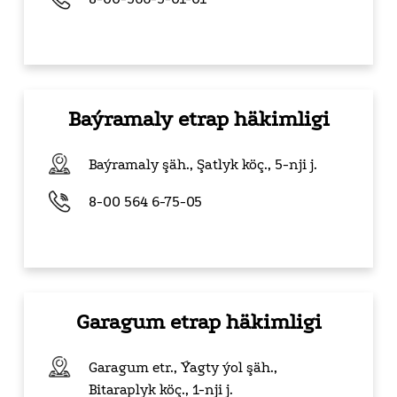
Baýramaly etrap häkimligi
Baýramaly şäh., Şatlyk köç.,
5-nji j.
8-00 564 6-75-05
Garagum etrap häkimligi
Garagum etr., Ýagty ýol şäh.,
Bitaraplyk köç.,
1-nji j.