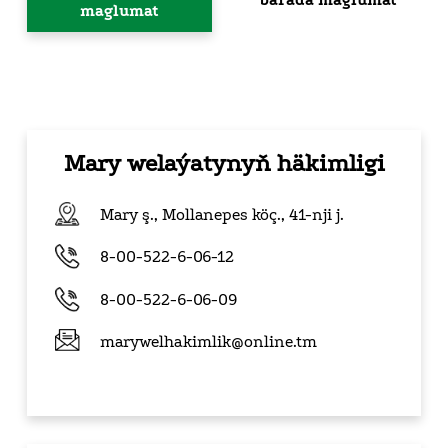
barada maglumat
maglumat
Mary welaýatynyň häkimligi
Mary ş., Mollanepes köç.,
41-nji j.
8-00-522-6-06-12
8-00-522-6-06-09
marywelhakimlik@online.tm