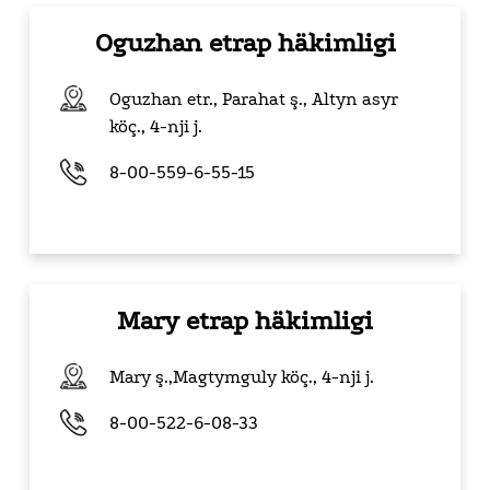
Oguzhan etrap häkimligi
Oguzhan etr., Parahat ş., Altyn asyr
köç.,
4-nji j.
8-00-559-6-55-15
Mary etrap häkimligi
Mary ş.,Magtymguly köç.,
4-nji j.
8-00-522-6-08-33