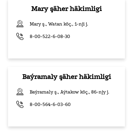
Mary şäher häkimligi
Mary ş., Watan köç.,
1-nji j.
8-00-522-6-08-30
Baýramaly şäher häkimligi
Baýramaly ş., Aýtakow köç.,
86-njy j.
8-00-564-6-03-60