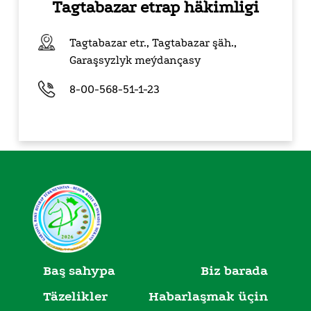
Tagtabazar etrap häkimligi
Tagtabazar etr., Tagtabazar şäh.,
Garaşsyzlyk meýdançasy
8-00-568-51-1-23
Baş sahypa
Biz barada
Täzelikler
Habarlaşmak üçin