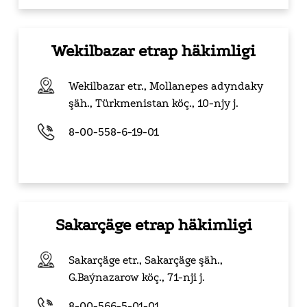
Wekilbazar etrap häkimligi
Wekilbazar etr., Mollanepes adyndaky
şäh., Türkmenistan köç.,
10-njy j.
8-00-558-6-19-01
Sakarçäge etrap häkimligi
Sakarçäge etr., Sakarçäge şäh.,
G.Baýnazarow köç.,
71-nji j.
8-00-566-5-01-01