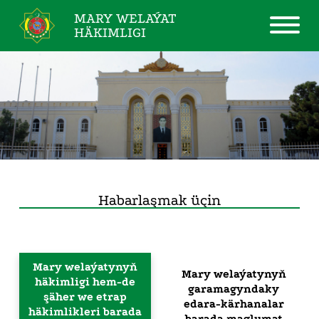
MARY WELAÝAT
HÄKIMLIGI
Habarlaşmak üçin
Mary welaýatynyň
Mary welaýatynyň
häkimligi hem-de
garamagyndaky
şäher we etrap
edara-kärhanalar
häkimlikleri barada