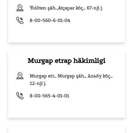
Ýolöten şäh.,Atçapar köç.,
67-nji j.
8-00-560-6-01-04
Murgap etrap häkimligi
Murgap etr., Murgap şäh., Azady köç.,
12-nji j.
8-00-565-4-01-01