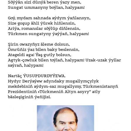
Söýýän sizi dünýä beren ýazy men,
Sungat ummanyny boýlan, halypam!
Goý, mydam sahnada aýdym ýaňlansyn,
Size goşup ähli ýürek hiňlensin,
Ariýa, romanslar söýlüp diňlensin,
Türkmen sungatyny ýaýýaň, halypam!
Şirin owazyňyz äleme dolsun,
Ömrüňiz ýaz bilen baky beslensin,
Atageldi aga! Ýaş gutly bolsun,
Agtyk-çowluk bilen toýlaň, halypam! Uzak-uzak ýyllar
saýraň, halypam!
Nartäç ÝUSUPDURDYÝEWA.
Hydyr Derýaýew adyndaky mugallymçylyk
mekdebiniň aýdym-saz mugallymy, Türkmenistanyň
Prezidentiniň «Türkmeniň Altyn asyry” atly
bäsleşiginiň ýeňijisi.