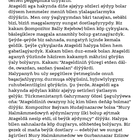
berlen peşgeşmikä diýýärin.
Atageldi aga hakynda diňe ajaýyp sözleri aýdyp bolar
diýsem hemmeler meniň bilen ylalaşarlarmyka
diýýärin. Men ony ýaşlygymdan bäri tanaýan, sebäbi
bizi, biziň maşgalamyzy sungat dostlaşdyrypdy. Biz
kakam (kompozitor Bally Rejebow) bilen köp çykyşlara,
bäsleşiklere maşgala ansambly bolup gatnaşýardyk.
Şeýde-şeýde biz sahnada, sungatyň içinde kemala
geldik. Şeýle çykyşlarda Atageldi halypa bilen hem
gabatlaşýardyk. Kakam bilen duz-emek bolan Atageldi
aganyň ýüzünde häzirem kakamyň mährini görýän
ýaly bolýaryn. Kakam: “Atageldiniň ýüregi etden däl-
de, owazdan, sazdan ýasalan” diýýärdi.
Halypanyň bu uly sepgitlere ýetmeginde onuň
başarjaňlygyny, durmuşa söýgüsini, hyjuwlylygyny,
ruhubelentligini görýärin. Şu ýerde, Atageldi aga
hakynda aýdylan käbir ajaýyp setirleri ýatlasym
gelýär. Türkmenistanyň Gahrymany Gözel Şagulyýewa
oňa: “Atageldiniň owazyny hiç kim bilen deňäp bolmaz”
diýýär. Kompozitor Baýram Hudaýnazarow bolsa “Nury
Halmämmedowyň aýdymlaryny ilki bolup aýtmak
Atageldä nesip etdi, ol beýik aýdymçy” diýýär. Halypa
bilen sahnalarda köp duşýarys, söhbetdeş bolýarys. Bir
gezek ol maňa beýik dostlary — edebiýat we sungat
ägirtleri Nury Halmämmedow we Gurbannazar Ezizow