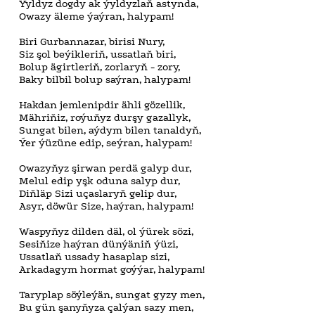
Ýyldyz dogdy ak ýyldyzlaň astynda,
Owazy äleme ýaýran, halypam!
Biri Gurbannazar, birisi Nury,
Siz şol beýikleriň, ussatlaň biri,
Bolup ägirtleriň, zorlaryň - zory,
Baky bilbil bolup saýran, halypam!
Hakdan jemlenipdir ähli gözellik,
Mähriňiz, roýuňyz durşy gazallyk,
Sungat bilen, aýdym bilen tanaldyň,
Ýer ýüzüne edip, seýran, halypam!
Owazyňyz şirwan perdä galyp dur,
Melul edip yşk oduna salyp dur,
Diňläp Sizi uçaslaryň gelip dur,
Asyr, döwür Size, haýran, halypam!
Waspyňyz dilden däl, ol ýürek sözi,
Sesiňize haýran dünýäniň ýüzi,
Ussatlaň ussady hasaplap sizi,
Arkadagym hormat goýýar, halypam!
Taryplap söýleýän, sungat gyzy men,
Bu gün şanyňyza çalýan sazy men,