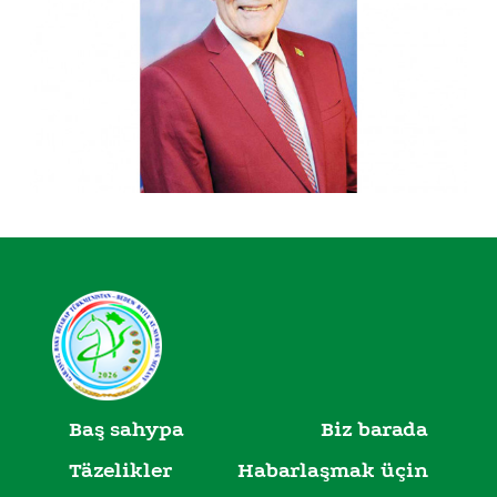
Baş sahypa
Biz barada
Täzelikler
Habarlaşmak üçin