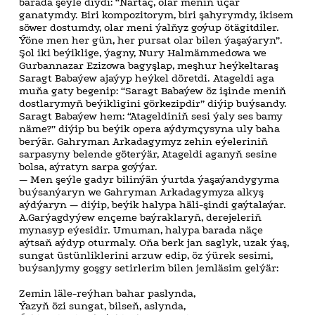
barada şeýle diýdi: “Nartäç, olar meniň uçar
ganatymdy. Biri kompozitorym, biri şahyrymdy, ikisem
söwer dostumdy, olar meni ýalňyz goýup ötägitdiler.
Ýöne men her gün, her pursat olar bilen ýaşaýaryn”.
Şol iki beýiklige, ýagny, Nury Halmämmedowa we
Gurbannazar Ezizowa bagyşlap, meşhur heýkeltaraş
Saragt Babaýew ajaýyp heýkel döretdi. Atageldi aga
muňa gaty begenip: “Saragt Babaýew öz işinde meniň
dostlarymyň beýikligini görkezipdir” diýip buýsandy.
Saragt Babaýew hem: “Atageldiniň sesi ýaly ses bamy
näme?” diýip bu beýik opera aýdymçysyna uly baha
berýär. Gahryman Arkadagymyz zehin eýeleriniň
sarpasyny belende göterýär, Atageldi aganyň sesine
bolsa, aýratyn sarpa goýýar.
— Men şeýle gadyr bilinýän ýurtda ýaşaýandygyma
buýsanýaryn we Gahryman Arkadagymyza alkyş
aýdýaryn — diýip, beýik halypa häli-şindi gaýtalaýar.
A.Garýagdyýew ençeme baýraklaryň, derejeleriň
mynasyp eýesidir. Umuman, halypa barada näçe
aýtsaň aýdyp oturmaly. Oňa berk jan saglyk, uzak ýaş,
sungat üstünliklerini arzuw edip, öz ýürek sesimi,
buýsanjymy goşgy setirlerim bilen jemläsim gelýär:
Zemin läle-reýhan bahar paslynda,
Ýazyň özi sungat, bilseň, aslynda,