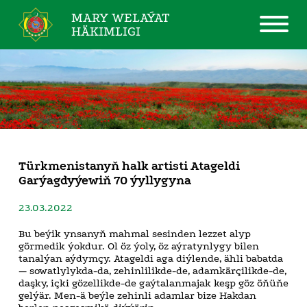
MARY WELAÝAT
HÄKIMLIGI
Türkmenistanyň halk artisti Atageldi
Garýagdyýewiň 70 ýyllygyna
23.03.2022
Bu beýik ynsanyň mahmal sesinden lezzet alyp
görmedik ýokdur. Ol öz ýoly, öz aýratynlygy bilen
tanalýan aýdymçy. Atageldi aga diýlende, ähli babatda
— sowatlylykda-da, zehinlilikde-de, adamkärçilikde-de,
daşky, içki gözellikde-de gaýtalanmajak keşp göz öňüňe
gelýär. Men-ä beýle zehinli adamlar bize Hakdan