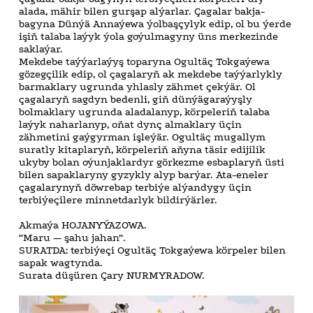
alada, mähir bilen gurşap alýarlar. Çagalar bakja-
bagyna Dünýä Annaýewa ýolbaşçylyk edip, ol bu ýerde
işiň talaba laýyk ýola goýulmagyny üns merkezinde
saklaýar.
Mekdebe taýýarlaýyş toparyna Ogultäç Tokgaýewa
gözegçilik edip, ol çagalaryň ak mekdebe taýýarlykly
barmaklary ugrunda yhlasly zähmet çekýär. Ol
çagalaryň sagdyn bedenli, giň dünýägaraýyşly
bolmaklary ugrunda aladalanyp, körpeleriň talaba
laýyk naharlanyp, oňat dynç almaklary üçin
zähmetini gaýgyrman işleýär. Ogultäç mugallym
suratly kitaplaryň, körpeleriň aňyna täsir edijilik
ukyby bolan oýunjaklardyr görkezme esbaplaryň üsti
bilen sapaklaryny gyzykly alyp barýar. Ata-eneler
çagalarynyň döwrebap terbiýe alýandygy üçin
terbiýeçilere minnetdarlyk bildirýärler.
Akmaýa HOJANYÝAZOWA.
“Maru — şahu jahan”.
SURATDA: terbiýeçi Ogultäç Tokgaýewa körpeler bilen
sapak wagtynda.
Surata düşüren Çary NURMYRADOW.