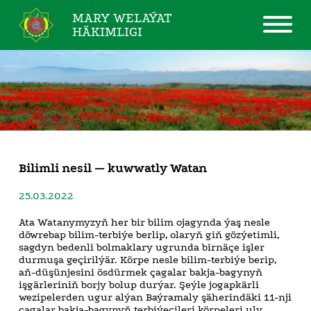
MARY WELAÝAT
HÄKIMLIGI
Bilimli nesil — kuwwatly Watan
25.03.2022
Ata Watanymyzyň her bir bilim ojagynda ýaş nesle
döwrebap bilim-terbiýe berlip, olaryň giň gözýetimli,
sagdyn bedenli bolmaklary ugrunda birnäçe işler
durmuşa geçirilýär. Körpe nesle bilim-terbiýe berip,
aň-düşünjesini ösdürmek çagalar bakja-bagynyň
işgärleriniň borjy bolup durýar. Şeýle jogapkärli
wezipelerden ugur alýan Baýramaly şäherindäki 11-nji
çagalar bakja-bagynyň terbiýeçileri körpeleri uly