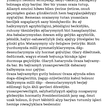
bolmaga alyp barýar. Her bir ynsan oraza tutup,
Allanyň emrini höwes bilen ýerine ýetirse, onuň
geçmişden galan günäleriniň hem bagyşlanjakdygy
nygtalýar. Remezan orazasyny tutan ynsanlara
beriljek sogaplaryň sany bimöçberdir. Bu aý
halkymyzyň agzybirligini, jebisligini berkidýän,
ruhuny tämizleýän aýlarymyzyň biri hasaplanylýar.
Ata-babalarymyzdan dowam edip gelýän agzybirlik,
jebislik, haýyr-sahawatlylyk ýaly, ajaýyp ýörelgeler bu
günki gün Watanymyzy uly ösüşlere ýetirýär. Biziň
ýurdumyzda milli gymmatlyklarymyza, däp-
dessurlarymyza uly hormat goýulýar. Olary dikeltmek,
ösdürmek, wagyz etmek boýunça birnäçe işler
durmuşa geçirilýär. Olaryň hatarynda Oraza baýramy-
da bar. Bu baýramyň ynsanperwerlik dabarasy
kalbymyza nur çaýýar.
Oraza baýramyňyz gutly bolsun! Oraza aýynda eden
doga-dilegleriňiz, ýagşy-niýetleriňiz kabul bolsun!
Halkymyza milli däp- -dessurlarymyzyň berjaý
edilmegi üçin ähli şertleri döredýän
ynsanperwerligiň, salyhatlylygyň ajaýyp nusgasyny
görkezýän hormatly Prezidentimiziň jany sag, ömri
uzak bolsun, il-ýurt bähbitli alyp barýan tutumly işleri
hemişe rowaçlyklara beslensin!