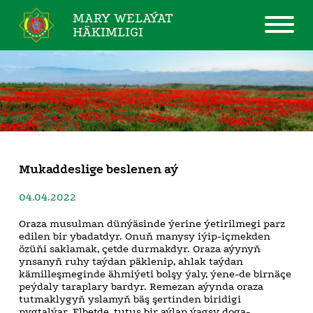
MARY WELAÝAT
HÄKIMLIGI
Mukaddeslige beslenen aý
04.04.2022
Oraza musulman dünýäsinde ýerine ýetirilmegi parz
edilen bir ybadatdyr. Onuň manysy iýip-içmekden
özüňi saklamak, çetde durmakdyr. Oraza aýynyň
ynsanyň ruhy taýdan päklenip, ahlak taýdan
kämilleşmeginde ähmiýeti bolşy ýaly, ýene-de birnäçe
peýdaly taraplary bardyr. Remezan aýynda oraza
tutmaklygyň yslamyň bäş şertinden biridigi
nygtalýar. Elbetde, tutuş bir aýlap ýagşy doga-