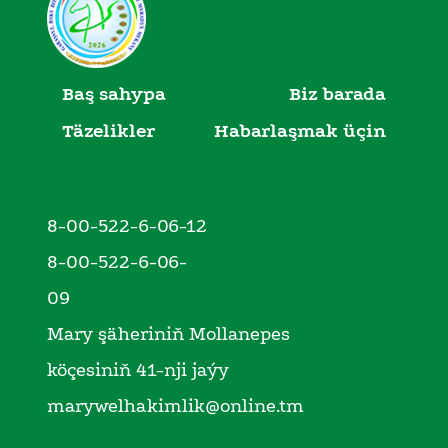
Baş sahypa
Biz barada
Täzelikler
Habarlaşmak üçin
8-00-522-6-06-12
8-00-522-6-06-
09
Mary şäheriniň Mollanepes
köçesiniň 41-nji jaýy
marywelhakimlik@online.tm