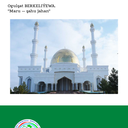
Ogulşat BERKELIÝEWA.
“Maru — şahu jahan”