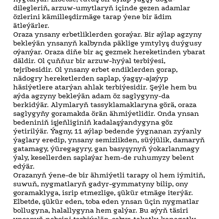
dilegleriň, arzuw-umytlaryň içinde gezen adamlar
özlerini kämilleşdirmäge tarap ýene bir ädim
ätleýärler.
Oraza ynsany erbetliklerden goraýar. Bir aýlap agzyny
bekleýän ynsanyň kalbynda päklige ymtylyş duýgusy
oýanýar. Oraza diňe bir aç gezmek hereketinden ybarat
däldir. Ol çuňňur bir arzuw-hyýal terbiýesi,
tejribesidir. Ol ynsany erbet endiklerden gorap,
nädogry hereketlerden saplap, ýagşy-ajaýyp
häsiýetlere atarýan ahlak terbiýesidir. Şeýle hem bu
aýda agzyny bekleýän adam öz saglygyny-da
berkidýär. Alymlaryň tassyklamaklaryna görä, oraza
saglygyňy goramakda örän ähmiýetlidir. Onda ynsan
bedeniniň işjeňliginiň kadalaşýandygyna göz
ýetirilýär. Ýagny, 11 aýlap bedende ýygnanan zyýanly
ýaglary eredip, ynsany semizlikden, süýjülik, damaryň
gatamagy, ýüregagyry, gan basyşynyň ýokarlanmagy
ýaly, kesellerden saplaýar hem-de ruhumyzy belent
edýär.
Orazanyň ýene-de bir ähmiýetli tarapy ol hem iýmitiň,
suwuň, nygmatlaryň gadyr-gymmatyny bilip, ony
goramaklyga, isrip etmezlige, şükür etmäge iterýär.
Elbetde, şükür eden, toba eden ynsan üçin nygmatlar
bollugyna, halallygyna hem galýar. Bu aýyň täsiri
ynsanyň nebsini terbiýeläp, sabyr-takatly, kanagatly