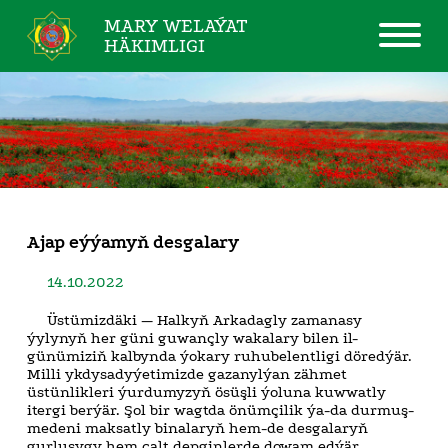
MARY WELAÝAT
HÄKIMLIGI
Ajap eýýamyň desgalary
14.10.2022
Üstümizdäki — Halkyň Arkadagly zamanasy
ýylynyň her güni guwançly wakalary bilen il-
günümiziň kalbynda ýokary ruhubelentligi döredýär.
Milli ykdysadyýetimizde gazanylýan zähmet
üstünlikleri ýurdumyzyň ösüşli ýoluna kuwwatly
itergi berýär. Şol bir wagtda önümçilik ýa-da durmuş-
medeni maksatly binalaryň hem-de desgalaryň
gurluşygy hem çalt depginlerde dowam edýär.