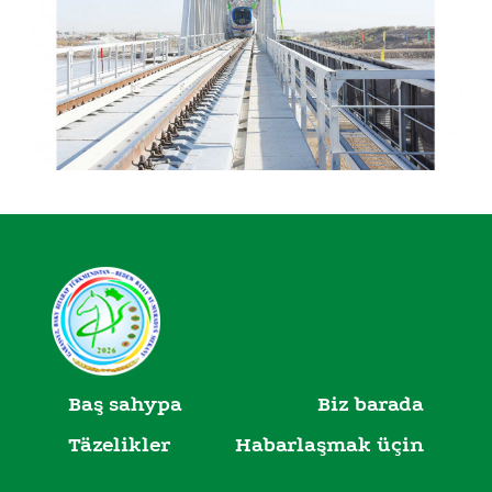
Baş sahypa
Biz barada
Täzelikler
Habarlaşmak üçin