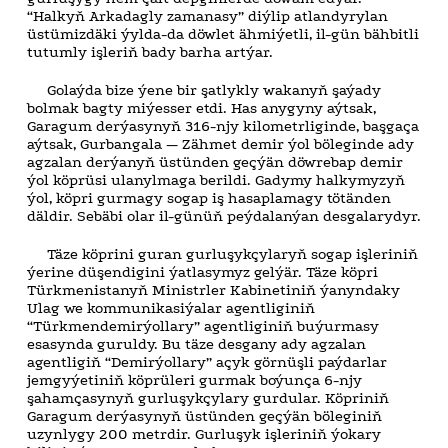
“Halkyň Arkadagly zamanasy” diýlip atlandyrylan
üstümizdäki ýylda-da döwlet ähmiýetli, il-gün bähbitli
tutumly işleriň bady barha artýar.
Golaýda bize ýene bir şatlykly wakanyň şaýady
bolmak bagty miýesser etdi. Has anygyny aýtsak,
Garagum derýasynyň 316-njy kilometrliginde, başgaça
aýtsak, Gurbangala — Zähmet demir ýol böleginde ady
agzalan derýanyň üstünden geçýän döwrebap demir
ýol köprüsi ulanylmaga berildi. Gadymy halkymyzyň
ýol, köpri gurmagy sogap iş hasaplamagy tötänden
däldir. Sebäbi olar il-günüň peýdalanýan desgalarydyr.
Täze köprini guran gurluşykçylaryň sogap işleriniň
ýerine düşendigini ýatlasymyz gelýär. Täze köpri
Türkmenistanyň Ministrler Kabinetiniň ýanyndaky
Ulag we kommunikasiýalar agentliginiň
“Türkmendemirýollary” agentliginiň buýurmasy
esasynda guruldy. Bu täze desgany ady agzalan
agentligiň “Demirýollary” açyk görnüşli paýdarlar
jemgyýetiniň köprüleri gurmak boýunça 6-njy
şahamçasynyň gurluşykçylary gurdular. Köpriniň
Garagum derýasynyň üstünden geçýän böleginiň
uzynlygy 200 metrdir. Gurluşyk işleriniň ýokary