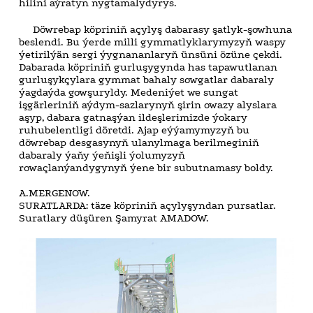
hilini aýratyn nygtamalydyrys.
Döwrebap köpriniň açylyş dabarasy şatlyk-şowhuna
beslendi. Bu ýerde milli gymmatlyklarymyzyň waspy
ýetirilýän sergi ýygnananlaryň ünsüni özüne çekdi.
Dabarada köpriniň gurluşygynda has tapawutlanan
gurluşykçylara gymmat bahaly sowgatlar dabaraly
ýagdaýda gowşuryldy. Medeniýet we sungat
işgärleriniň aýdym-sazlarynyň şirin owazy alyslara
aşyp, dabara gatnaşýan ildeşlerimizde ýokary
ruhubelentligi döretdi. Ajap eýýamymyzyň bu
döwrebap desgasynyň ulanylmaga berilmeginiň
dabaraly ýaňy ýeňişli ýolumyzyň
rowaçlanýandygynyň ýene bir subutnamasy boldy.
A.MERGENOW.
SURATLARDA: täze köpriniň açylyşyndan pursatlar.
Suratlary düşüren Şamyrat AMADOW.