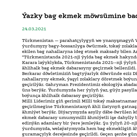
Ýazky bag ekmek möwsümine bada
24.03.2021
Türkmenistan — parahatçylygyň we ynanyşmagyň 
ýurdumyzy bagy-bossanlyga öwürmek, tokaý zolakl
ekilen bag nahallaryna ideg etmek maksady bilen A
“Türkmenistanda 2021-nji ýylda bag ekmek hakynda”
Karara laýyklykda, Türkmenistanda 2021--nji ýylyň
ählihalk bag ekmek dabarasyny geçirmek bellenildi.
Berkarar döwletimiziň bagtyýarlyk döwründe eziz 
nahallaryny ekmek, ýaşyl zolaklary döretmek boýun
geçirilýär. Gahryman Prezidentimiz ekologiýa abad
üns berýär. Ýurdumyzda her ýylyň ýaz, güýz pasyl
boýunça ählihalk dabarasy geçirilýär.
Milli Liderimiz giň gerimli Milli tokaý maksatnam
geçirilmegine Türkmenistanyň ähli ilatynyň gat
ähmiýet berýär. Diýarymyzda asylly däbe öwrülen k
ekmek dabarasy umumymilli ähmiýetli işe dahylly
edinýän adamlary bir ýere jemleýär. Şu ýylyň 20-nj
ýurdumyzda, welaýatymyzda hem bag ekmekligiň ähl
guramaçylyk derejesinde geçirildi. Geçen şenbe gü