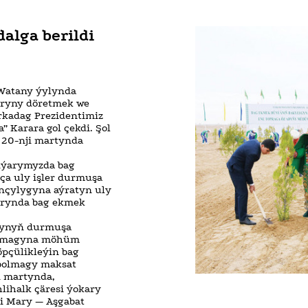
lga berildi
Watany ýylynda
aryny döretmek we
rkadag Prezidentimiz
 Karara gol çekdi. Şol
 20-nji martynda
Diýarymyzda bag
ça uly işler durmuşa
ançylygyna aýratyn uly
larynda bag ekmek
asynyň durmuşa
naşmagyna möhüm
öpçülikleýin bag
 bolmagy maksat
i martynda,
ihalk çäresi ýokary
ni Mary — Aşgabat