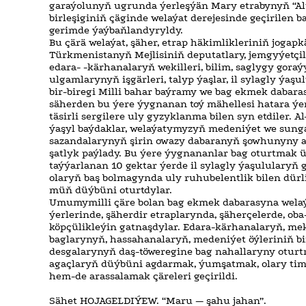
garaýolunyň ugrunda ýerleşýän Mary etrabynyň “Al
birleşiginiň çäginde welaýat derejesinde geçirilen 
gerimde ýaýbaňlandyryldy.
Bu çärä welaýat, şäher, etrap häkimlikleriniň jogapkä
Türkmenistanyň Mejlisiniň deputatlary, jemgyýetçi
edara- -kärhanalaryň wekilleri, bilim, saglygy gora
ulgamlarynyň işgärleri, talyp ýaşlar, il sylagly ýaşu
bir-biregi Milli bahar baýramy we bag ekmek dabaras
säherden bu ýere ýygnanan toý mähellesi hatara ýerl
täsirli sergilere uly gyzyklanma bilen syn etdiler.
ýaşyl baýdaklar, welaýatymyzyň medeniýet we sungat
sazandalarynyň şirin owazy dabaranyň şowhunyny a
şatlyk paýlady. Bu ýere ýygnananlar bag oturtmak ü
taýýarlanan 10 gektar ýerde il sylagly ýaşulularyň g
olaryň baş bolmagynda uly ruhubelentlik bilen dürl
müň düýbüni oturtdylar.
Umumymilli çäre bolan bag ekmek dabarasyna wela
ýerlerinde, şäherdir etraplarynda, şäherçelerde, ob
köpçülikleýin gatnaşdylar. Edara-kärhanalaryň, mek
baglarynyň, hassahanalaryň, medeniýet öýleriniň bi
desgalarynyň daş-töweregine bag nahallaryny oturt
agaçlaryň düýbüni agdarmak, ýumşatmak, olary ti
hem-de arassalamak çäreleri geçirildi.
Sähet HOJAGELDIÝEW. “Maru — şahu jahan”.