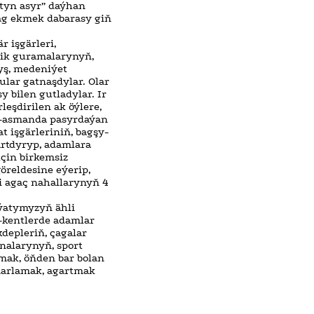
tyn asyr” daýhan
bag ekmek dabarasy giň
r işgärleri,
lik guramalarynyň,
ýyş, medeniýet
lular gatnaşdylar. Olar
y bilen gutladylar. Ir
eşdirilen ak öýlere,
 Al-asmanda pasyrdaýan
 işgärleriniň, bagşy-
rtdyryp, adamlara
çin birkemsiz
öreldesine eýerip,
i agaç nahallarynyň 4
ýatymyzyň ähli
a-kentlerde adamlar
depleriň, çagalar
nalarynyň, sport
mak, öňden bar bolan
marlamak, agartmak