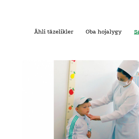
Ähli täzelikler
Oba hojalygy
S