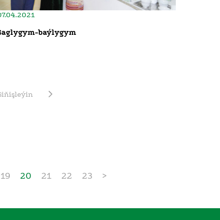
07.04.2021
Saglygym-baýlygym
Giňişleýin
19
20
21
22
23
>