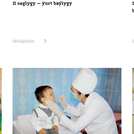
Il saglygy — ýurt baýlygy
Giňişleýin