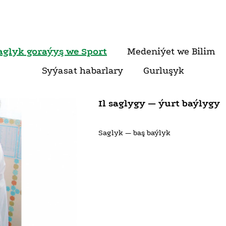
aglyk goraýyş we Sport
Medeniýet we Bilim
Syýasat habarlary
Gurluşyk
Il saglygy — ýurt baýlygy
Saglyk — baş baýlyk