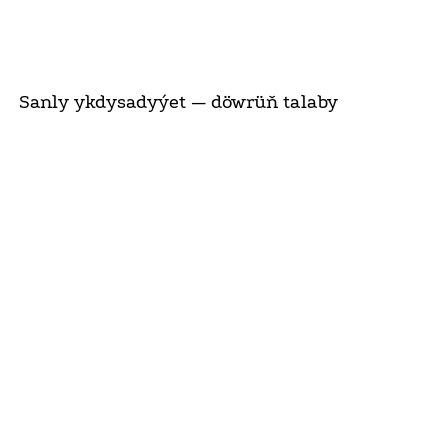
Sanly ykdysadyýet — döwrüň talaby