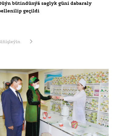
Düýn bütindünýä saglyk güni dabaraly
bellenilip geçildi
Giňişleýin