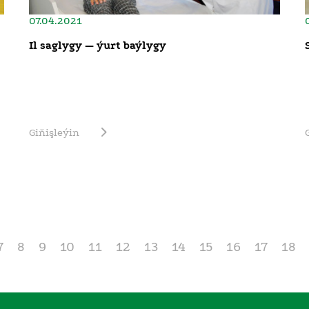
07.04.2021
Il saglygy — ýurt baýlygy
Giňişleýin
7
8
9
10
11
12
13
14
15
16
17
18