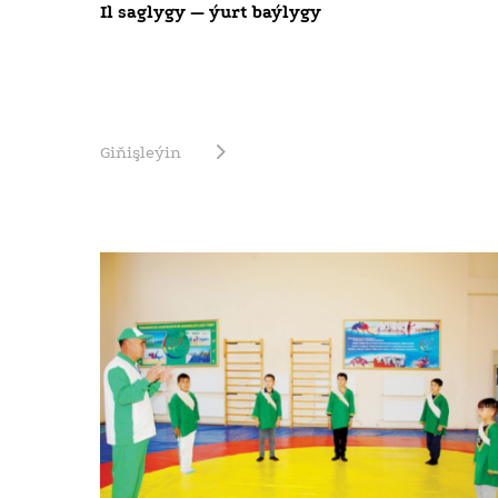
Il saglygy — ýurt baýlygy
Giňişleýin