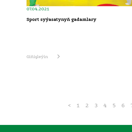
07.04.2021
Sport syýasatynyň gadamlary
Giňişleýin
<
1
2
3
4
5
6