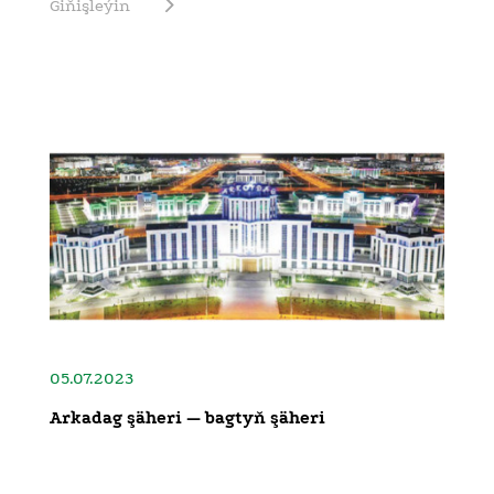
Giňişleýin
05.07.2023
Arkadag şäheri — bagtyň şäheri