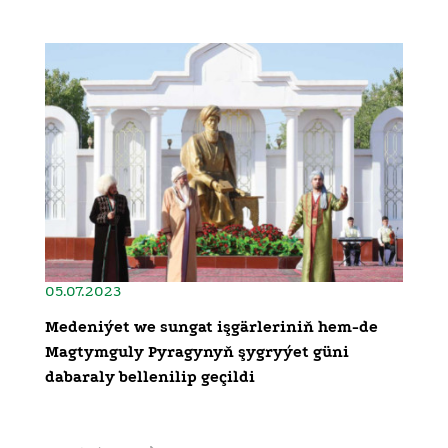
05.07.2023
Medeniýet we sungat işgärleriniň hem-de
Magtymguly Pyragynyň şygryýet güni
dabaraly bellenilip geçildi