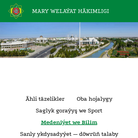
MARY WELAÝAT
HÄKIMLIGI
Ähli täzelikler
Oba hojalygy
Saglyk goraýyş we Sport
Medeniýet we Bilim
Sanly ykdysadyýet — döwrüň talaby