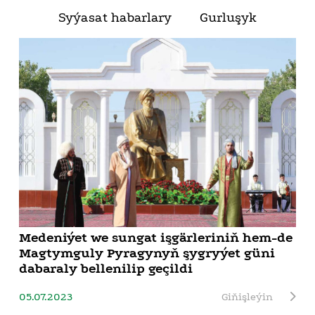
Syýasat habarlary
Gurluşyk
Medeniýet we sungat işgärleriniň hem-de
Magtymguly Pyragynyň şygryýet güni
dabaraly bellenilip geçildi
05.07.2023
Giňişleýin