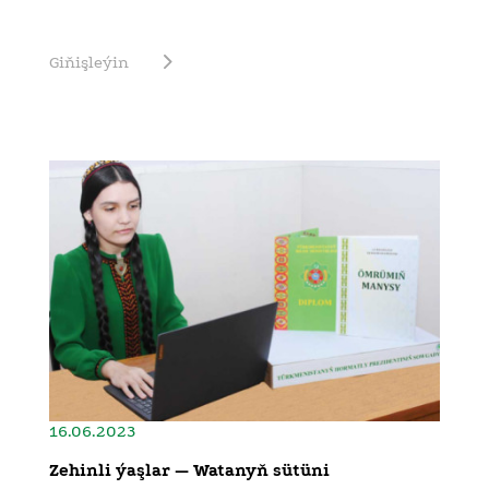
Giňişleýin
16.06.2023
Zehinli ýaşlar — Watanyň sütüni