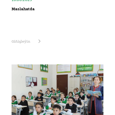
Maslahatda
Giňişleýin