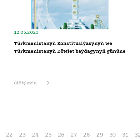
12.05.2023
Türkmenistanyň Konstitusiýasynyň we
Türkmenistanyň Döwlet baýdagynyň gününe
Giňişleýin
22
23
24
25
26
27
28
29
30
31
3