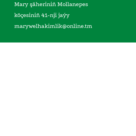
Mary şäheriniň Mollanepes
köçesiniň 41-nji jaýy
marywelhakimlik@online.tm