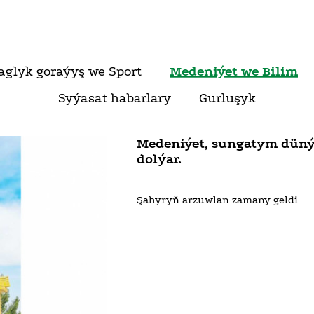
aglyk goraýyş we Sport
Medeniýet we Bilim
Syýasat habarlary
Gurluşyk
Medeniýet, sungatym dünýä
dolýar.
Şahyryň arzuwlan zamany geldi