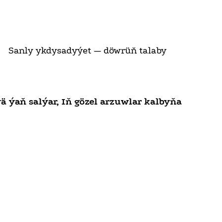
Sanly ykdysadyýet — döwrüň talaby
 ýaň salýar, Iň gözel arzuwlar kalbyňa