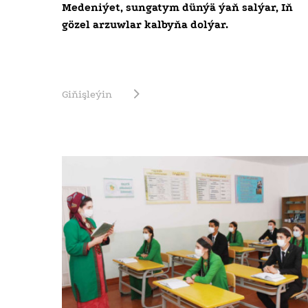
Medeniýet, sungatym dünýä ýaň salýar, Iň
gözel arzuwlar kalbyňa dolýar.
Giňişleýin