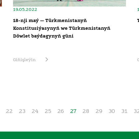
19.05.2022
18-nji maý — Türkmenistanyň
Konstitusiýasynyň we Türkmenistanyň
Döwlet baýdagynyň güni
Giňişleýin
22
23
24
25
26
27
28
29
30
31
3