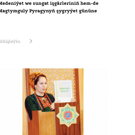
Medeniýet we sungat işgärleriniň hem-de
Magtymguly Pyragynyň şygryýet gününe
Giňişleýin