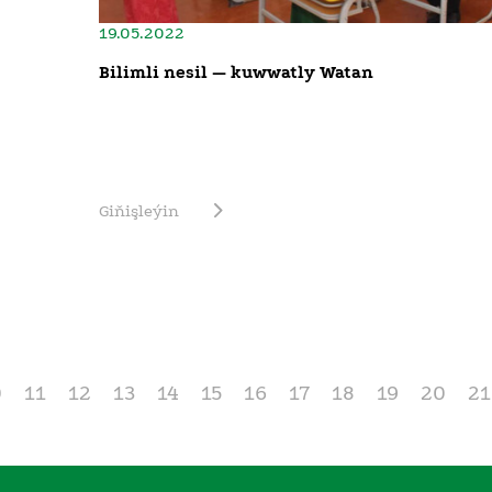
19.05.2022
Bilimli nesil — kuwwatly Watan
Giňişleýin
0
11
12
13
14
15
16
17
18
19
20
21