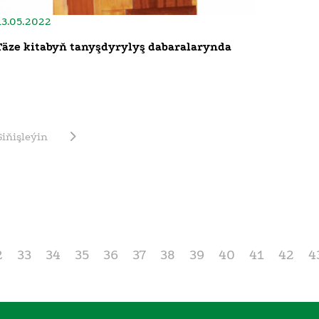
13.05.2022
Täze kitabyň tanyşdyrylyş dabaralarynda
Giňişleýin
2
33
34
35
36
37
38
39
40
41
42
4