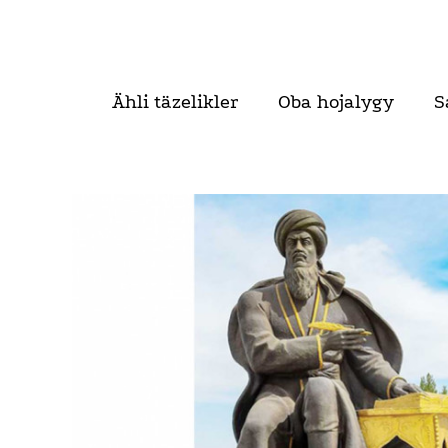
Ähli täzelikler
Oba hojalygy
S