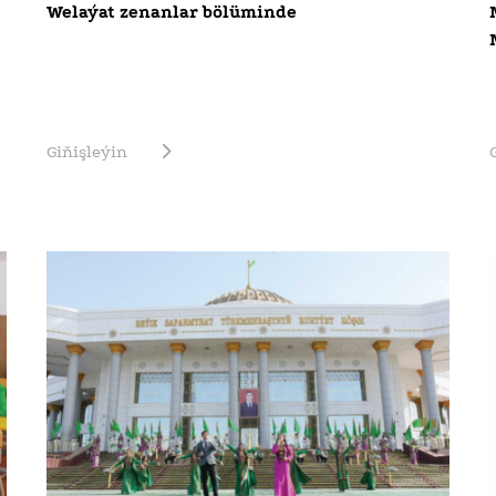
Welaýat zenanlar bölüminde
Giňişleýin