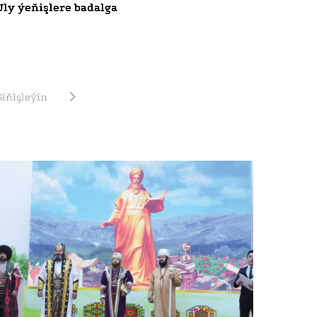
Uly ýeňişlere badalga
Giňişleýin