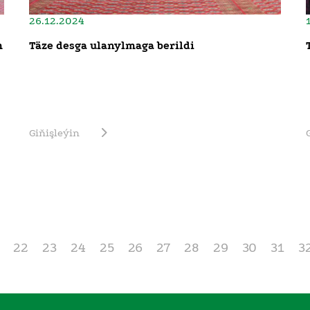
26.12.2024
m
Täze desga ulanylmaga berildi
Giňişleýin
22
23
24
25
26
27
28
29
30
31
3