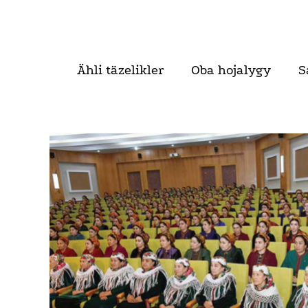
Ähli täzelikler
Oba hojalygy
S