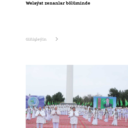
Welaýat zenanlar bölüminde
Giňişleýin