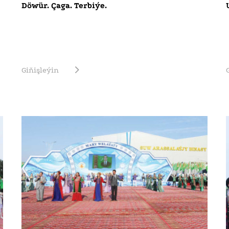
Döwür. Çaga. Terbiýe.
Giňişleýin