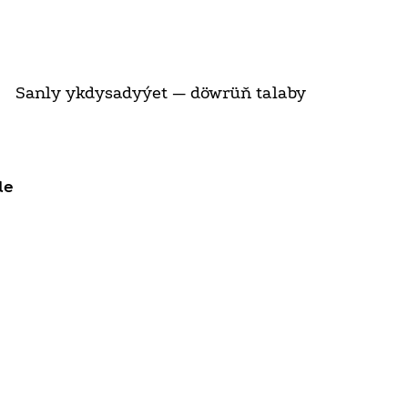
Sanly ykdysadyýet — döwrüň talaby
de