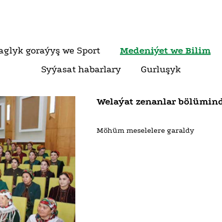
aglyk goraýyş we Sport
Medeniýet we Bilim
Syýasat habarlary
Gurluşyk
Welaýat zenanlar bölümin
Möhüm meselelere garaldy