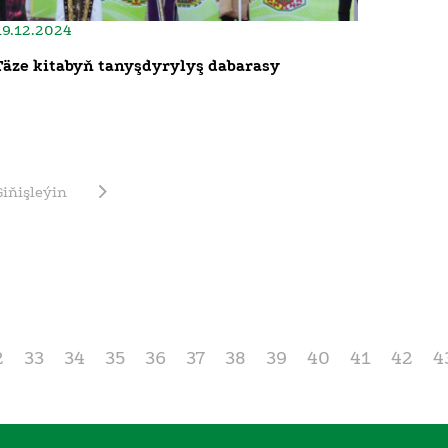
19.12.2024
Täze kitabyň tanyşdyrylyş dabarasy
Giňişleýin
2
33
34
35
36
37
38
39
40
41
42
4