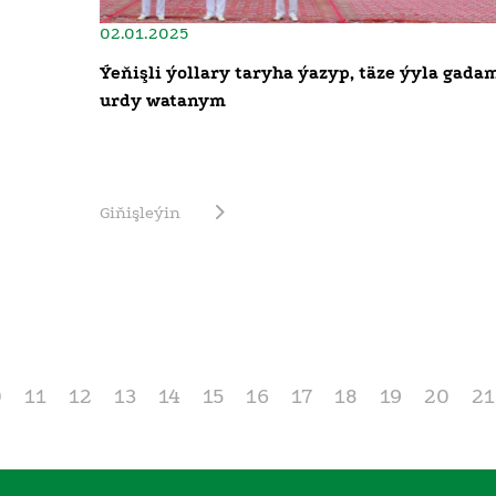
02.01.2025
Ýeňişli ýollary taryha ýazyp, täze ýyla gada
urdy watanym
Giňişleýin
0
11
12
13
14
15
16
17
18
19
20
21