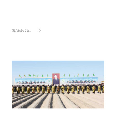
Giňişleýin