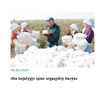
30.10.2023
Oba hojalygy: işler utgaşykly barýar