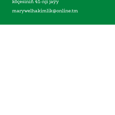
köçesiniň 41-nji jaýy
marywelhakimlik@online.tm