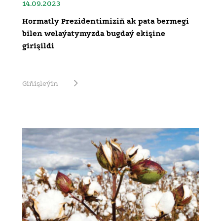
14.09.2023
Hormatly Prezidentimiziň ak pata bermegi
bilen welaýatymyzda bugdaý ekişine
girişildi
Giňişleýin