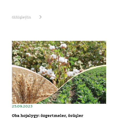
Giňişleýin
25.09.2023
Oba hojalygy: özgertmeler, ösüşler