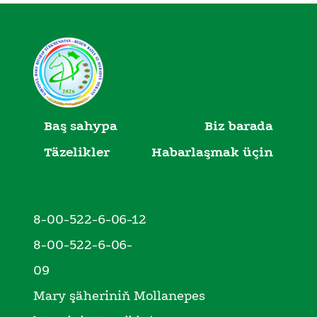
Baş sahypa
Biz barada
Täzelikler
Habarlaşmak üçin
8-00-522-6-06-12
8-00-522-6-06-
09
Mary şäheriniň Mollanepes