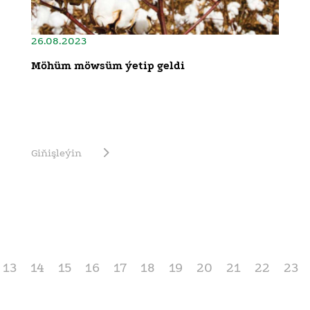
26.08.2023
Möhüm möwsüm ýetip geldi
Giňişleýin
13
14
15
16
17
18
19
20
21
22
23