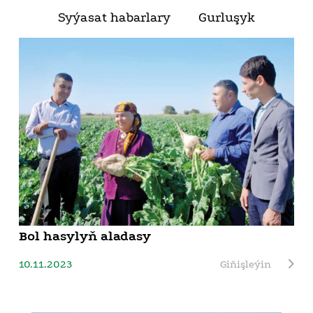
Syýasat habarlary
Gurluşyk
Bol hasylyň aladasy
10.11.2023
Giňişleýin