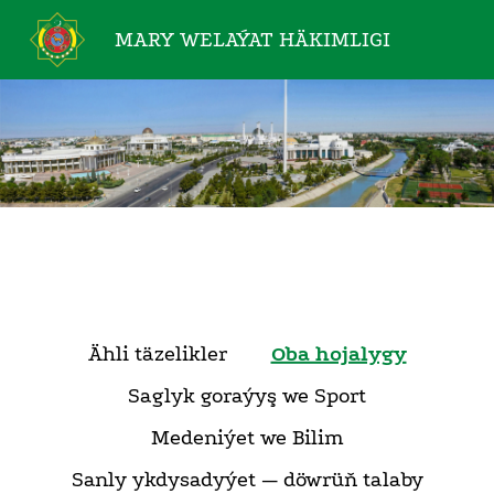
MARY WELAÝAT
HÄKIMLIGI
Ähli täzelikler
Oba hojalygy
Saglyk goraýyş we Sport
Medeniýet we Bilim
Sanly ykdysadyýet — döwrüň talaby