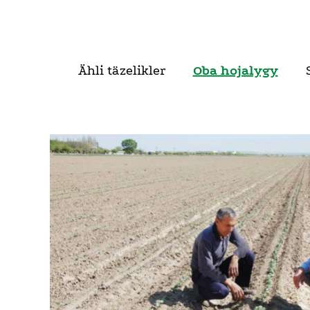
Ähli täzelikler
Oba hojalygy