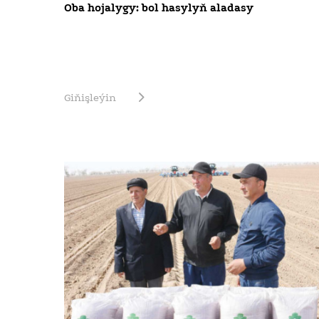
Oba hojalygy: bol hasylyň aladasy
Giňişleýin