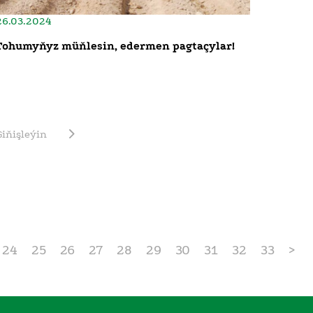
26.03.2024
Tohumyňyz müňlesin, edermen pagtaçylar!
Giňişleýin
24
25
26
27
28
29
30
31
32
33
>