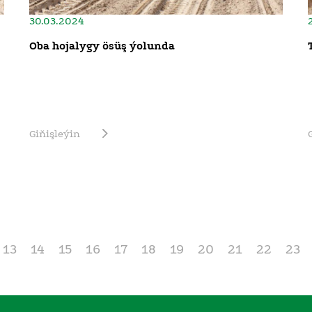
30.03.2024
Oba hojalygy ösüş ýolunda
Giňişleýin
13
14
15
16
17
18
19
20
21
22
23