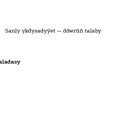
Sanly ykdysadyýet — döwrüň talaby
aladasy