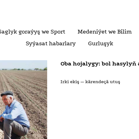
Saglyk goraýyş we Sport
Medeniýet we Bilim
Syýasat habarlary
Gurluşyk
Oba hojalygy: bol hasylyň 
Irki ekiş — kärendeçä utuş