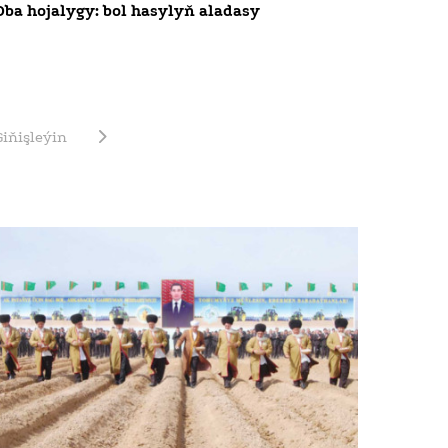
Oba hojalygy: bol hasylyň aladasy
Giňişleýin