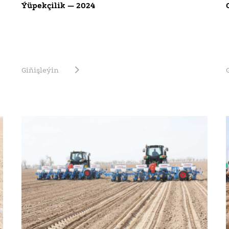
Ýüpekçilik — 2024
Giňişleýin