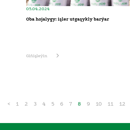
05.04.2024
Oba hojalygy: işler utgaşykly barýar
Giňişleýin
<
1
2
3
4
5
6
7
8
9
10
11
12