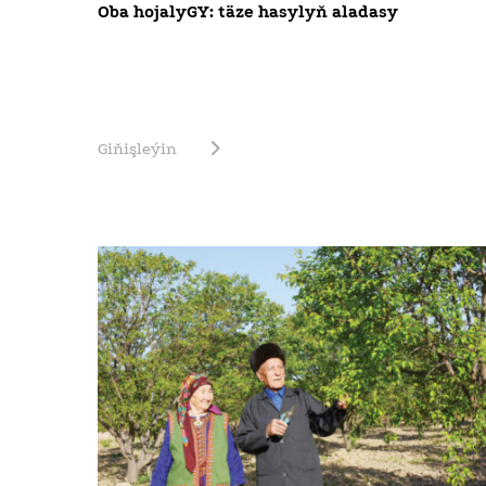
Oba hojalyGY: täze hasylyň aladasy
Giňişleýin