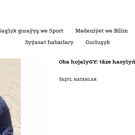
Saglyk goraýyş we Sport
Medeniýet we Bilim
Syýasat habarlary
Gurluşyk
Oba hojalyGY: täze hasyly
ÝAŞYL HATARLAR