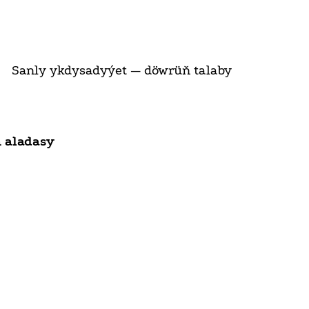
Sanly ykdysadyýet — döwrüň talaby
ň aladasy