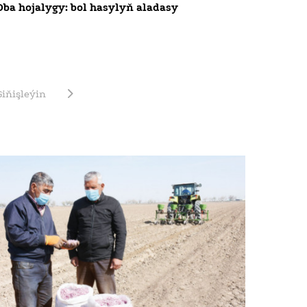
Oba hojalygy: bol hasylyň aladasy
Giňişleýin