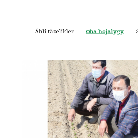
Ähli täzelikler
Oba hojalygy