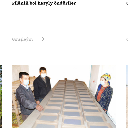
Piläniň bol hasyly öndüriler
Giňişleýin