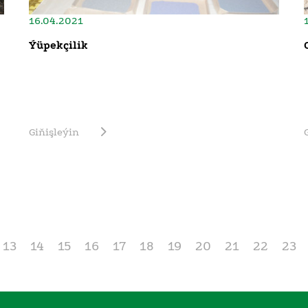
16.04.2021
Ýüpekçilik
Giňişleýin
13
14
15
16
17
18
19
20
21
22
23