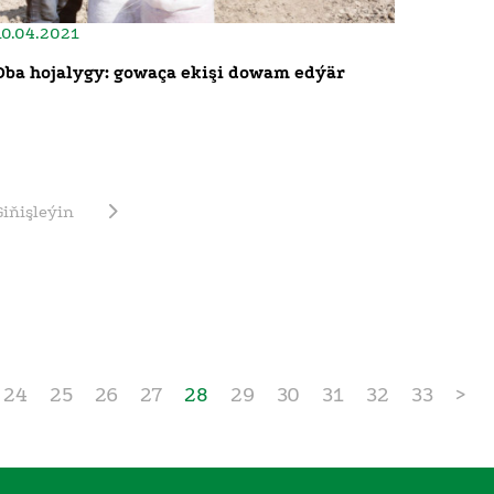
10.04.2021
Oba hojalygy: gowaça ekişi dowam edýär
Giňişleýin
24
25
26
27
28
29
30
31
32
33
>