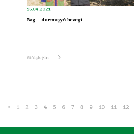
16.04.2021
Bag — durmuşyň bezegi
Giňişleýin
<
1
2
3
4
5
6
7
8
9
10
11
12