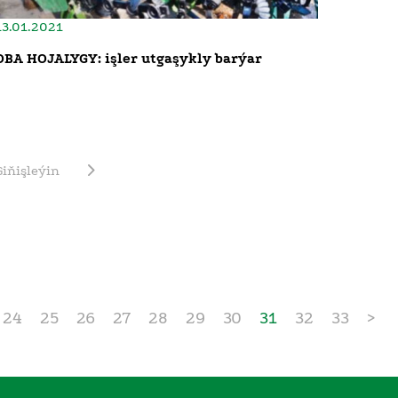
13.01.2021
OBA HOJALYGY: işler utgaşykly barýar
Giňişleýin
24
25
26
27
28
29
30
31
32
33
>