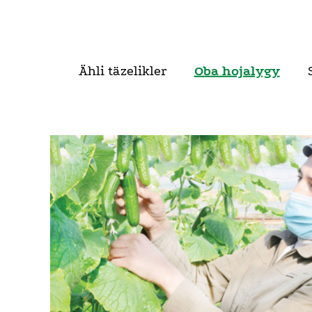
Ähli täzelikler
Oba hojalygy