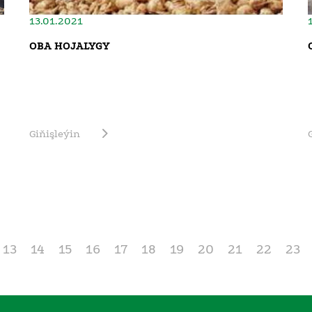
13.01.2021
OBA HOJALYGY
Giňişleýin
13
14
15
16
17
18
19
20
21
22
23