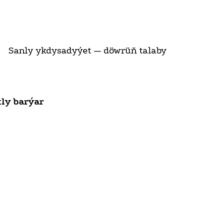
Sanly ykdysadyýet — döwrüň talaby
kly barýar