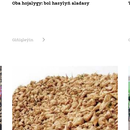
Oba hojalygy: bol hasylyň aladasy
Giňişleýin