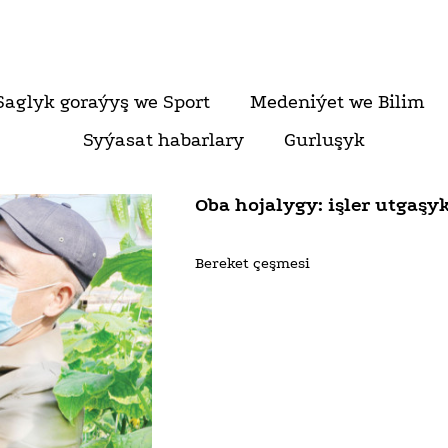
Saglyk goraýyş we Sport
Medeniýet we Bilim
Syýasat habarlary
Gurluşyk
Oba hojalygy: işler utgaşy
Bereket çeşmesi