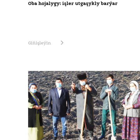
Oba hojalygy: işler utgaşykly barýar
Giňişleýin